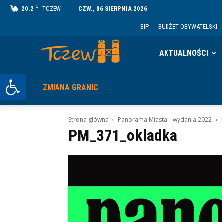
C
20.2
TCZEW
CZW., 06 SIERPNIA 2026
BIP
BUDŻET OBYWATELSKI
Tczew
AKTUALNOŚCI
Otwórz pasek narzędzi
ZMIANA GRANIC
Strona główna
Panorama Miasta – wydania 2022
PM_371_okladka