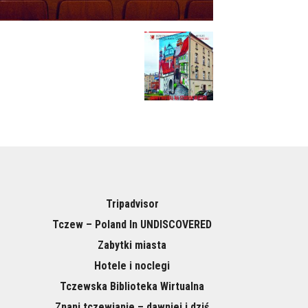
Tripadvisor
Tczew – Poland In UNDISCOVERED
Zabytki miasta
Hotele i noclegi
Tczewska Biblioteka Wirtualna
Znani tczewianie – dawniej i dziś