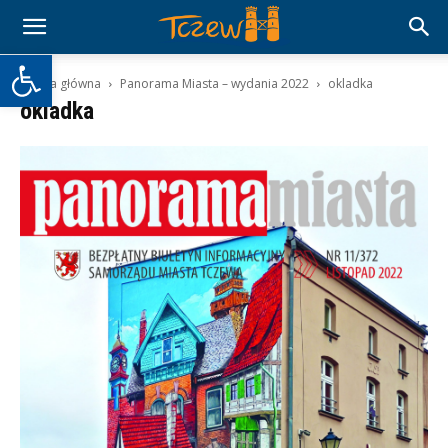
Otwórz pasek narzędzi
Strona główna
Panorama Miasta – wydania 2022
okladka
okladka