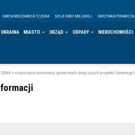
KARTA MIESZKAŃCA TCZEWA
SESJE RADY MIEJSKIEJ
SKRZYNKA PODAWCZA
UKRAINA
MIASTO
URZĄD
ODPADY
NIERUCHOMOŚCI
A o rozpoczęciu konsultacji społecznych dotyczących projektu Gminnego Pro
nformacji