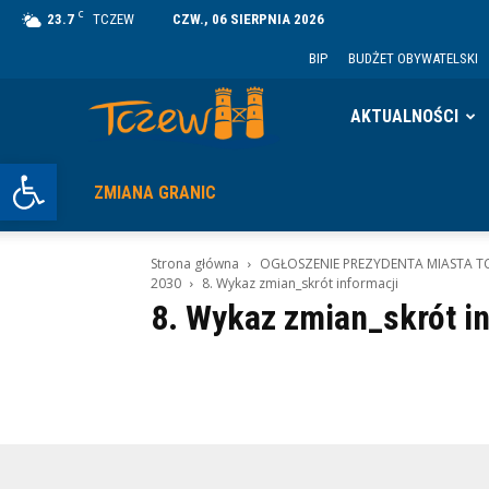
C
23.7
TCZEW
CZW., 06 SIERPNIA 2026
BIP
BUDŻET OBYWATELSKI
Tczew
AKTUALNOŚCI
Otwórz pasek narzędzi
ZMIANA GRANIC
Strona główna
OGŁOSZENIE PREZYDENTA MIASTA TCZEW
2030
8. Wykaz zmian_skrót informacji
8. Wykaz zmian_skrót i