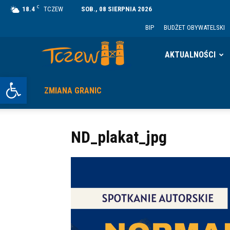
C
18.4
TCZEW
SOB., 08 SIERPNIA 2026
BIP
BUDŻET OBYWATELSKI
Tczew
AKTUALNOŚCI
Otwórz pasek narzędzi
ZMIANA GRANIC
ND_plakat_jpg