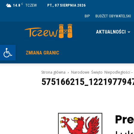
C
14.8
TCZEW
PT., 07 SIERPNIA 2026
BIP
BUDŻET OBYWATELSKI
Tczew
AKTUALNOŚCI
Otwórz pasek narzędzi
ZMIANA GRANIC
Strona główna
Narodowe Święto Niepodległości – 
575166215_122197794