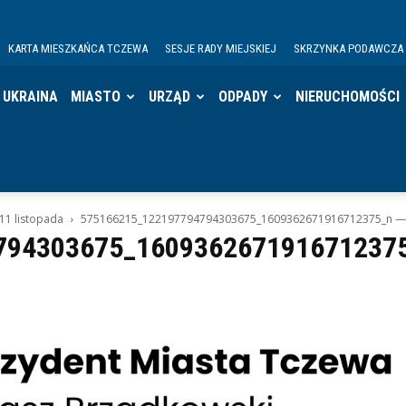
KARTA MIESZKAŃCA TCZEWA
SESJE RADY MIEJSKIEJ
SKRZYNKA PODAWCZA
UKRAINA
MIASTO
URZĄD
ODPADY
NIERUCHOMOŚCI
11 listopada
575166215_122197794794303675_1609362671916712375_n —
794303675_1609362671916712375