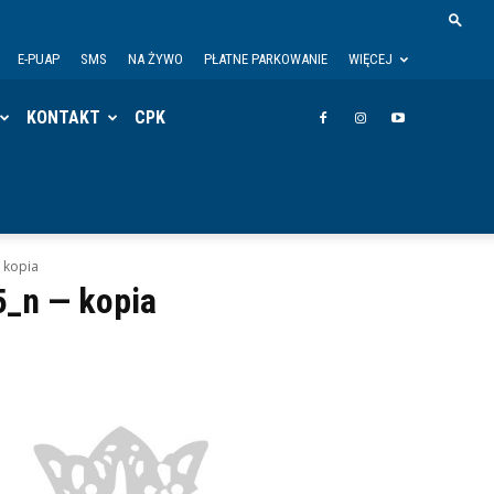
E-PUAP
SMS
NA ŻYWO
PŁATNE PARKOWANIE
WIĘCEJ
KONTAKT
CPK
 kopia
_n — kopia