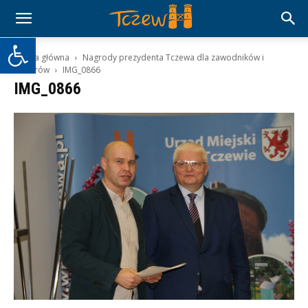
Otwórz pasek narzędzi
Strona główna
Nagrody prezydenta Tczewa dla zawodników i
trenerów
IMG_0866
IMG_0866