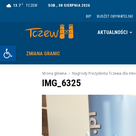
C
13.7
TCZEW
SOB., 08 SIERPNIA 2026
BIP
BUDŻET OBYWATELSKI
Tczew
AKTUALNOŚCI
Otwórz pasek narzędzi
ZMIANA GRANIC
Strona główna
Nagrody Prezydenta Tczewa dla młod
IMG_6325