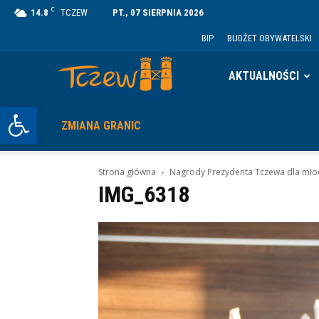
C
14.8
TCZEW
PT., 07 SIERPNIA 2026
BIP
BUDŻET OBYWATELSKI
Tczew
AKTUALNOŚCI
Otwórz pasek narzędzi
ZMIANA GRANIC
Strona główna
Nagrody Prezydenta Tczewa dla młod
IMG_6318