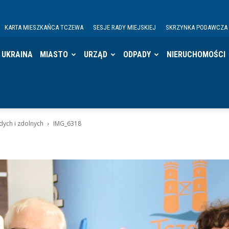
KARTA MIESZKAŃCA TCZEWA
SESJE RADY MIEJSKIEJ
SKRZYNKA PODAWCZA
UKRAINA
MIASTO
URZĄD
ODPADY
NIERUCHOMOŚCI
ych i zdolnych
IMG_6318