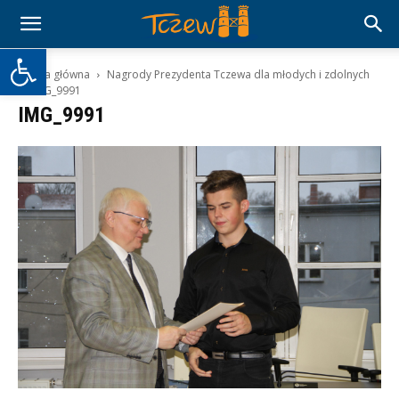
Otwórz pasek narzędzi
Strona główna
Nagrody Prezydenta Tczewa dla młodych i zdolnych
IMG_9991
IMG_9991