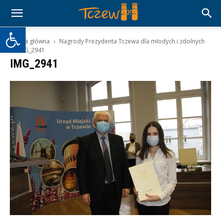
Otwórz pasek narzędzi
Strona główna
Nagrody Prezydenta Tczewa dla młodych i zdolnych
IMG_2941
IMG_2941