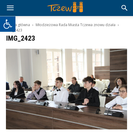
Otwórz pasek narzędzi
Strona główna
Młodzieżowa Rada Miasta Tczewa znowu działa
IMG_2423
IMG_2423