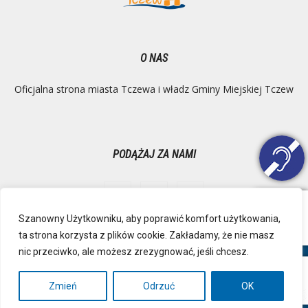
O NAS
Oficjalna strona miasta Tczewa i władz Gminy Miejskiej Tczew
PODĄŻAJ ZA NAMI
Szanowny Użytkowniku, aby poprawić komfort użytkowania,
ta strona korzysta z plików cookie. Zakładamy, że nie masz
Ochrona danych osobowych
Inspektor Danych Osobowych
nic przeciwko, ale możesz zrezygnować, jeśli chcesz.
Polityka Prywatności
Deklaracja dostępności
Mapa strony
RSS
Kontakt
Zmień
Odrzuć
OK
© Urząd Miejski, Plac Marszałka Józefa Piłsudskiego 1