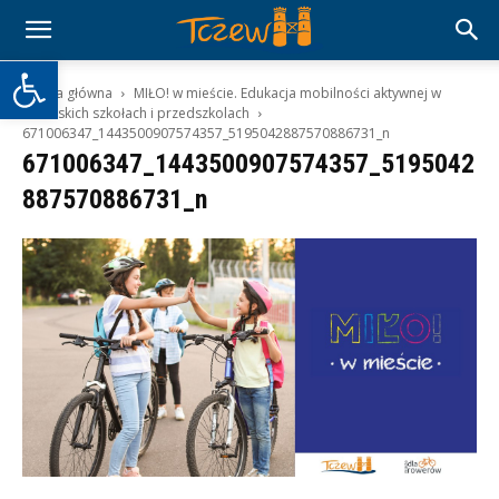
Otwórz pasek narzędzi
Strona główna
MIŁO! w mieście. Edukacja mobilności aktywnej w
tczewskich szkołach i przedszkolach
671006347_1443500907574357_5195042887570886731_n
671006347_1443500907574357_5195042
887570886731_n