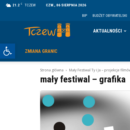
C
21.2
TCZEW
CZW., 06 SIERPNIA 2026
BIP
BUDŻET OBYWATELSKI
Tczew
AKTUALNOŚCI
Otwórz pasek narzędzi
ZMIANA GRANIC
Strona główna
Mały Festiwal Ty i Ja – projekcje filmó
mały festiwal – grafika