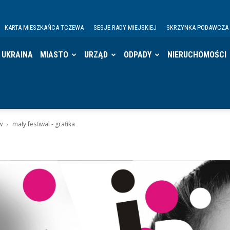
KARTA MIESZKAŃCA TCZEWA
SESJE RADY MIEJSKIEJ
SKRZYNKA PODAWCZA
UKRAINA
MIASTO
URZĄD
ODPADY
NIERUCHOMOŚCI
w
mały festiwal - grafika