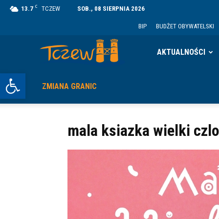
C
13.7
TCZEW
SOB., 08 SIERPNIA 2026
BIP
BUDŻET OBYWATELSKI
Tczew
AKTUALNOŚCI
Otwórz pasek narzędzi
ZMIANA GRANIC
mala ksiazka wielki czl