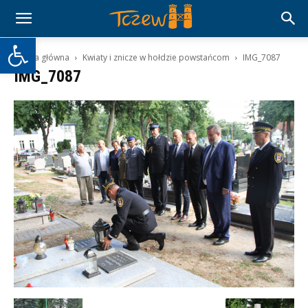
Otwórz pasek narzędzi
Strona główna
Kwiaty i znicze w hołdzie powstańcom
IMG_7087
IMG_7087