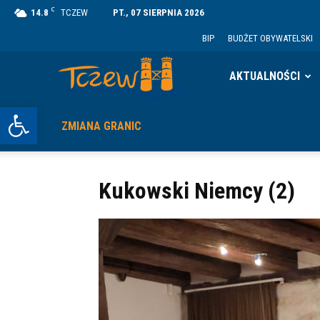
C
14.8
TCZEW
PT., 07 SIERPNIA 2026
BIP
BUDŻET OBYWATELSKI
Tczew
AKTUALNOŚCI
Otwórz pasek narzędzi
ZMIANA GRANIC
Kukowski Niemcy (2)