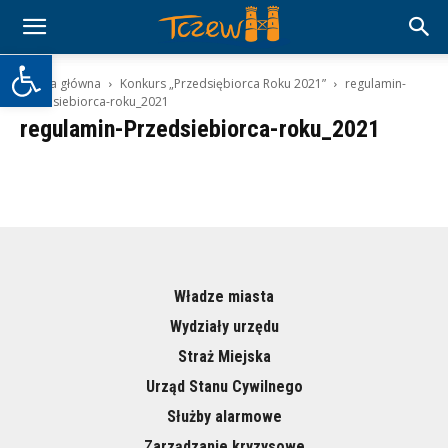
Otwórz pasek narzędzi
Strona główna
Konkurs „Przedsiębiorca Roku 2021”
regulamin-
Przedsiebiorca-roku_2021
regulamin-Przedsiebiorca-roku_2021
Władze miasta
Wydziały urzędu
Straż Miejska
Urząd Stanu Cywilnego
Służby alarmowe
Zarządzanie kryzysowe