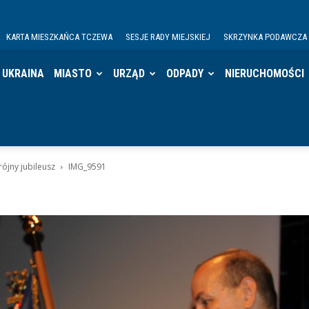
KARTA MIESZKAŃCA TCZEWA
SESJE RADY MIEJSKIEJ
SKRZYNKA PODAWCZA
UKRAINA
MIASTO
URZĄD
ODPADY
NIERUCHOMOŚCI
rójny jubileusz
IMG_9591