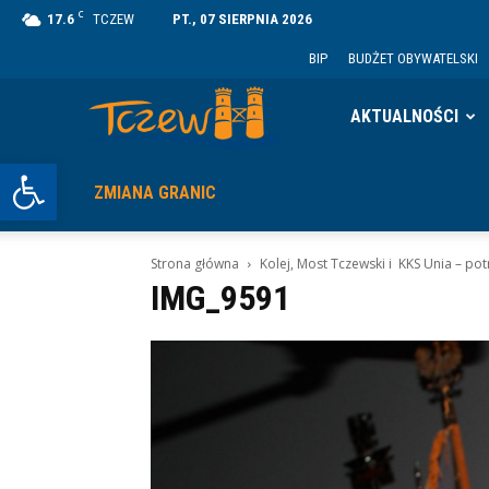
C
17.6
TCZEW
PT., 07 SIERPNIA 2026
BIP
BUDŻET OBYWATELSKI
Tczew
AKTUALNOŚCI
Otwórz pasek narzędzi
ZMIANA GRANIC
Strona główna
Kolej, Most Tczewski i KKS Unia – pot
IMG_9591