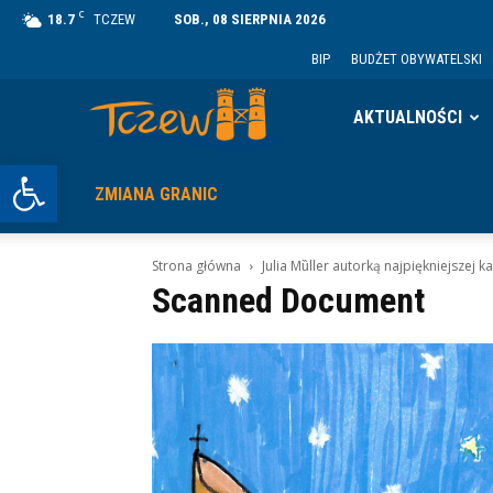
C
18.7
TCZEW
SOB., 08 SIERPNIA 2026
BIP
BUDŻET OBYWATELSKI
Tczew
AKTUALNOŚCI
Otwórz pasek narzędzi
ZMIANA GRANIC
Strona główna
Julia Mȕller autorką najpiękniejszej ka
Scanned Document