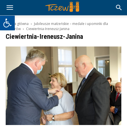
Otwórz pasek narzędzi
Strona główna
Jubileusze małżeńskie – medale i upominki dla
seniorów
Ciewiertnia-Ireneusz-Janina
Ciewiertnia-Ireneusz-Janina