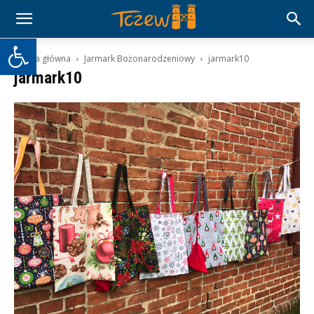
Otwórz pasek narzędzi
Strona główna
Jarmark Bożonarodzeniowy
jarmark10
jarmark10