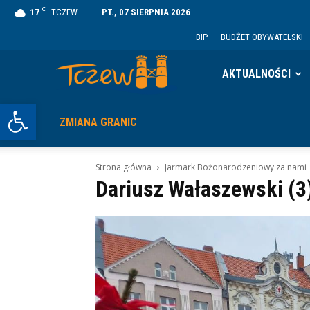
C
17
TCZEW
PT., 07 SIERPNIA 2026
BIP
BUDŻET OBYWATELSKI
Tczew
AKTUALNOŚCI
Otwórz pasek narzędzi
ZMIANA GRANIC
Strona główna
Jarmark Bożonarodzeniowy za nami
Dariusz Wałaszewski (3