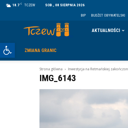
C
18.7
TCZEW
SOB., 08 SIERPNIA 2026
BIP
BUDŻET OBYWATELSKI
Tczew
AKTUALNOŚCI
Otwórz pasek narzędzi
ZMIANA GRANIC
Strona główna
Inwestycja na Retmańskiej zakończo
IMG_6143