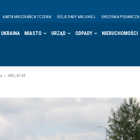
KARTA MIESZKAŃCA TCZEWA
SESJE RADY MIEJSKIEJ
SKRZYNKA PODAWCZA
UKRAINA
MIASTO
URZĄD
ODPADY
NIERUCHOMOŚCI
na
IMG_6143