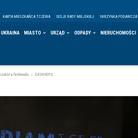
KARTA MIESZKAŃCA TCZEWA
SESJE RADY MIEJSKIEJ
SKRZYNKA PODAWCZA
UKRAINA
MIASTO
URZĄD
ODPADY
NIERUCHOMOŚCI
zatora festiwalu
GX3A9015