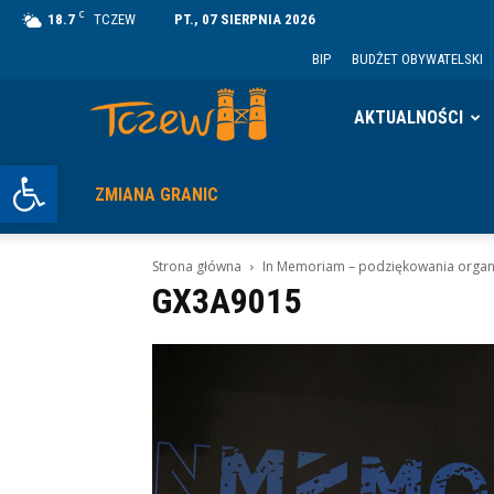
C
18.7
TCZEW
PT., 07 SIERPNIA 2026
BIP
BUDŻET OBYWATELSKI
Tczew
AKTUALNOŚCI
Otwórz pasek narzędzi
ZMIANA GRANIC
Strona główna
In Memoriam – podziękowania organi
GX3A9015