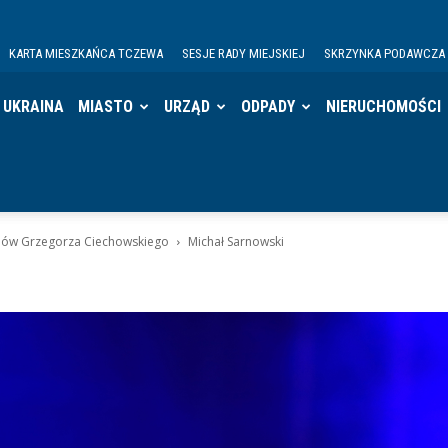
KARTA MIESZKAŃCA TCZEWA
SESJE RADY MIEJSKIEJ
SKRZYNKA PODAWCZA
UKRAINA
MIASTO
URZĄD
ODPADY
NIERUCHOMOŚCI
anów Grzegorza Ciechowskiego
Michał Sarnowski