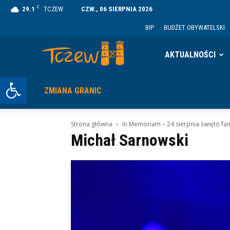
C
29.1
TCZEW
CZW., 06 SIERPNIA 2026
BIP
BUDŻET OBYWATELSKI
Tczew
AKTUALNOŚCI
Otwórz pasek narzędzi
ZMIANA GRANIC
Strona główna
In Memoriam – 24 sierpnia święto f
Michał Sarnowski