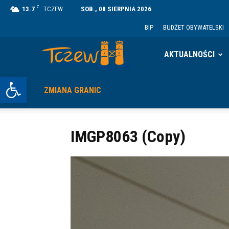
C
13.7
TCZEW
SOB., 08 SIERPNIA 2026
BIP
BUDŻET OBYWATELSKI
Tczew
AKTUALNOŚCI
Otwórz pasek narzędzi
ZMIANA GRANIC
IMGP8063 (Copy)