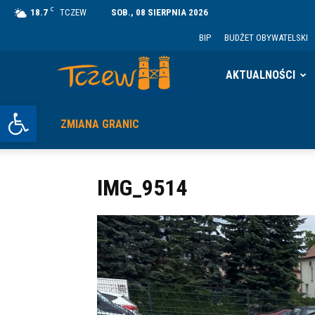
C
18.7
TCZEW
SOB., 08 SIERPNIA 2026
BIP
BUDŻET OBYWATELSKI
Tczew
AKTUALNOŚCI
Otwórz pasek narzędzi
ZMIANA GRANIC
IMG_9514