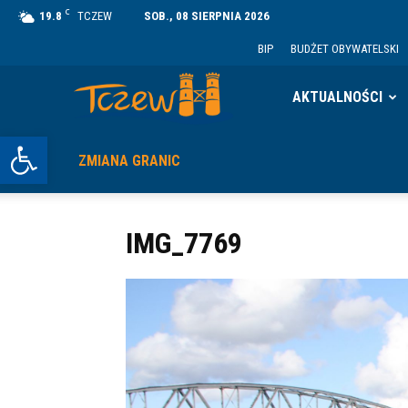
C
19.8
TCZEW
SOB., 08 SIERPNIA 2026
BIP
BUDŻET OBYWATELSKI
Tczew
AKTUALNOŚCI
Otwórz pasek narzędzi
ZMIANA GRANIC
IMG_7769