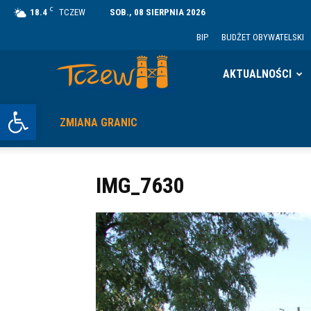
C
18.4
TCZEW
SOB., 08 SIERPNIA 2026
BIP
BUDŻET OBYWATELSKI
Tczew
AKTUALNOŚCI
Otwórz pasek narzędzi
ZMIANA GRANIC
IMG_7630