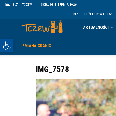
C
18.7
TCZEW
SOB., 08 SIERPNIA 2026
BIP
BUDŻET OBYWATELSKI
Tczew
AKTUALNOŚCI
Otwórz pasek narzędzi
ZMIANA GRANIC
IMG_7578