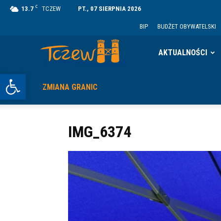
C
13.7
TCZEW
PT., 07 SIERPNIA 2026
BIP
BUDŻET OBYWATELSKI
Tczew
AKTUALNOŚCI
Otwórz pasek narzędzi
ZMIANA GRANIC
IMG_6374