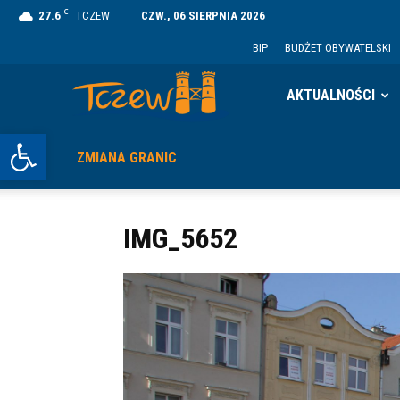
C
27.6
TCZEW
CZW., 06 SIERPNIA 2026
BIP
BUDŻET OBYWATELSKI
Tczew
AKTUALNOŚCI
Otwórz pasek narzędzi
ZMIANA GRANIC
IMG_5652