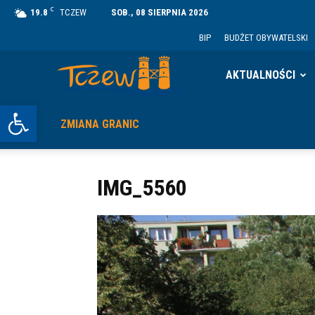
C
19.8
TCZEW
SOB., 08 SIERPNIA 2026
BIP
BUDŻET OBYWATELSKI
Tczew
AKTUALNOŚCI
Otwórz pasek narzędzi
ZMIANA GRANIC
IMG_5560