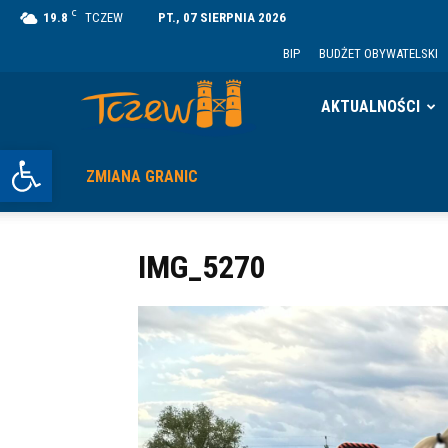
C
19.8
TCZEW
PT., 07 SIERPNIA 2026
BIP
BUDŻET OBYWATELSKI
Tczew
AKTUALNOŚCI
Otwórz pasek narzędzi
ZMIANA GRANIC
IMG_5270