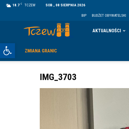
C
18.7
TCZEW
SOB., 08 SIERPNIA 2026
BIP
BUDŻET OBYWATELSKI
Tczew
AKTUALNOŚCI
Otwórz pasek narzędzi
ZMIANA GRANIC
IMG_3703