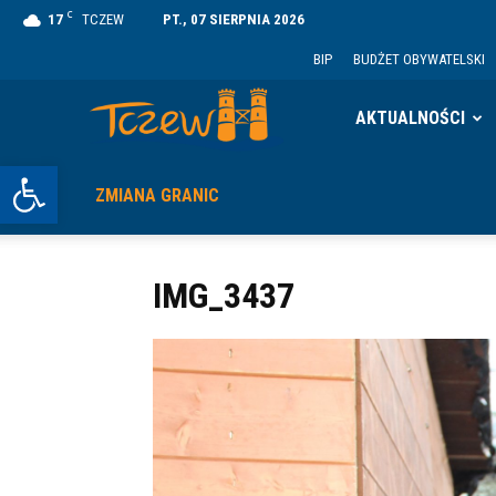
C
17
TCZEW
PT., 07 SIERPNIA 2026
BIP
BUDŻET OBYWATELSKI
Tczew
AKTUALNOŚCI
Otwórz pasek narzędzi
ZMIANA GRANIC
IMG_3437