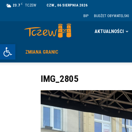
C
23.7
TCZEW
CZW., 06 SIERPNIA 2026
BIP
BUDŻET OBYWATELSKI
Tczew
AKTUALNOŚCI
Otwórz pasek narzędzi
ZMIANA GRANIC
IMG_2805