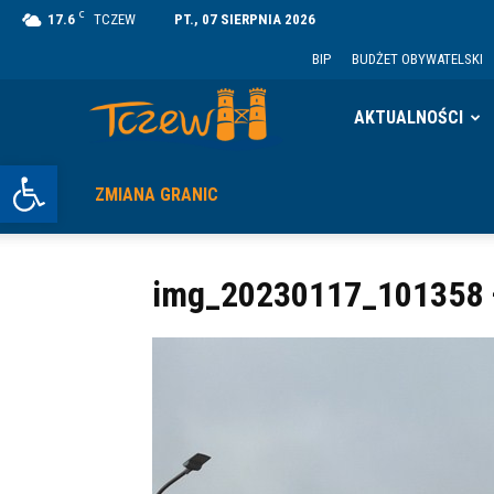
C
17.6
TCZEW
PT., 07 SIERPNIA 2026
BIP
BUDŻET OBYWATELSKI
Tczew
AKTUALNOŚCI
Otwórz pasek narzędzi
ZMIANA GRANIC
img_20230117_101358 