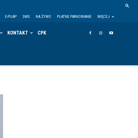
E-PUAP
SMS
NA ŻYWO
PŁATNE PARKOWANIE
WIĘCEJ
KONTAKT
CPK