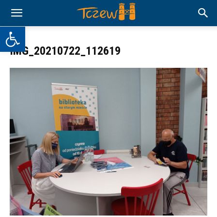
Otwórz pasek narzędzi
IMG_20210722_112619