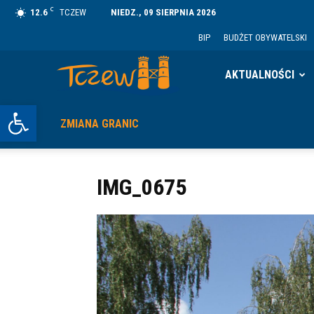
C
12.6
TCZEW
NIEDZ., 09 SIERPNIA 2026
BIP
BUDŻET OBYWATELSKI
Tczew
AKTUALNOŚCI
Otwórz pasek narzędzi
ZMIANA GRANIC
IMG_0675