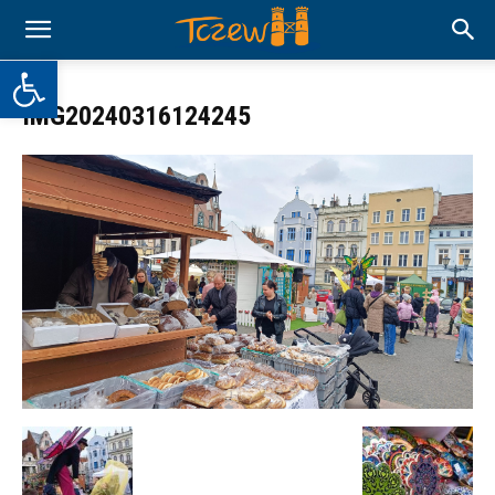
Otwórz pasek narzędzi
IMG20240316124245