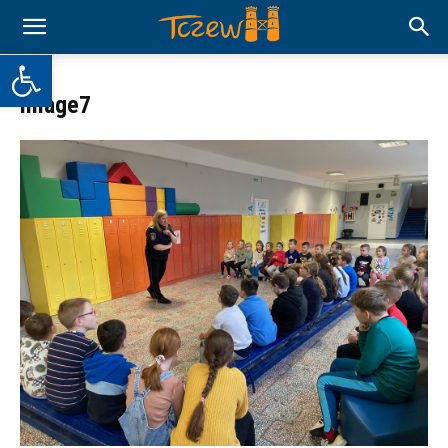
Otwórz pasek narzędzi
image7