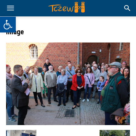
Otwórz pasek narzędzi
image