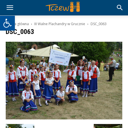
Otwórz pasek narzędzi
Strona główna
III Walne Plachandry w Grucznie
DSC_0063
DSC_0063