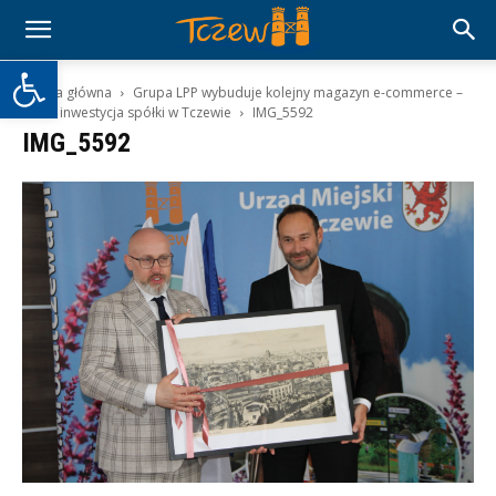
Otwórz pasek narzędzi
Strona główna
Grupa LPP wybuduje kolejny magazyn e-commerce –
rusza inwestycja spółki w Tczewie
IMG_5592
IMG_5592