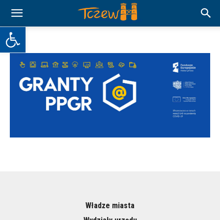
Otwórz pasek narzędzi
Władze miasta