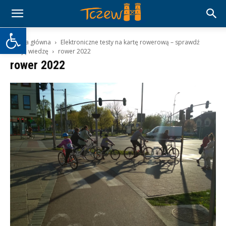
Otwórz pasek narzędzi
Strona główna
Elektroniczne testy na kartę rowerową – sprawdź
swoją wiedzę
rower 2022
rower 2022