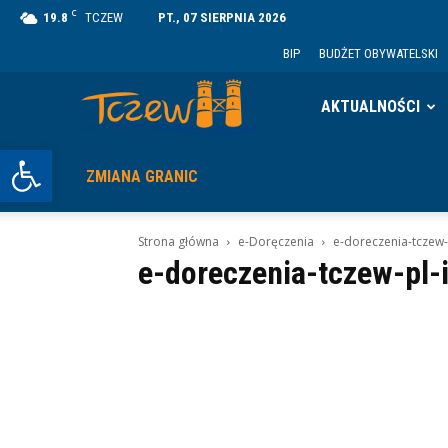
C
19.8
TCZEW
PT., 07 SIERPNIA 2026
BIP
BUDŻET OBYWATELSKI
Tczew
AKTUALNOŚCI
Otwórz pasek narzędzi
ZMIANA GRANIC
Strona główna
e-Doręczenia
e-doreczenia-tczew-
e-doreczenia-tczew-pl-