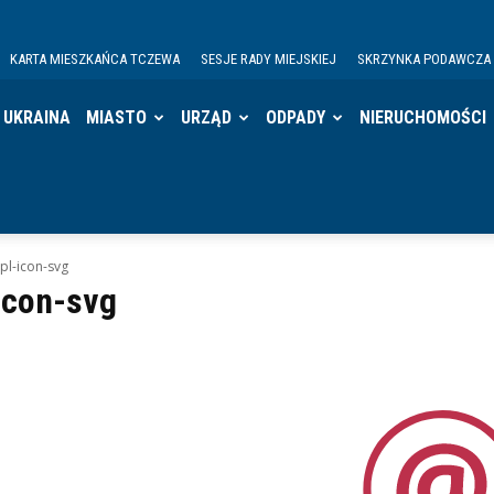
KARTA MIESZKAŃCA TCZEWA
SESJE RADY MIEJSKIEJ
SKRZYNKA PODAWCZA
UKRAINA
MIASTO
URZĄD
ODPADY
NIERUCHOMOŚCI
pl-icon-svg
icon-svg