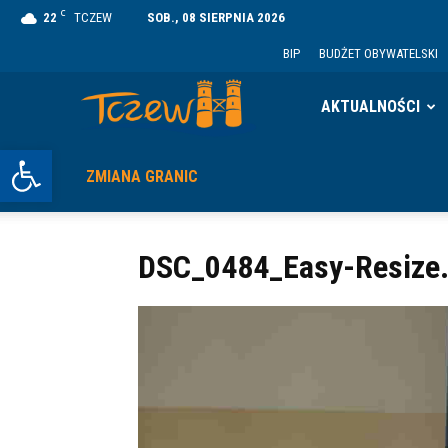
C
22
TCZEW
SOB., 08 SIERPNIA 2026
BIP
BUDŻET OBYWATELSKI
Tczew
AKTUALNOŚCI
Otwórz pasek narzędzi
ZMIANA GRANIC
DSC_0484_Easy-Resize.