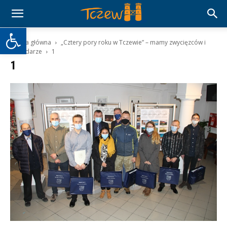
Otwórz pasek narzędzi
Strona główna
„Cztery pory roku w Tczewie” – mamy zwycięzców i
kalendarze
1
1